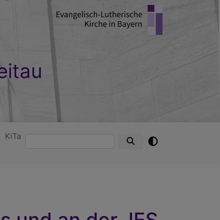
eitau
KiTa
Suche
s und an der JES