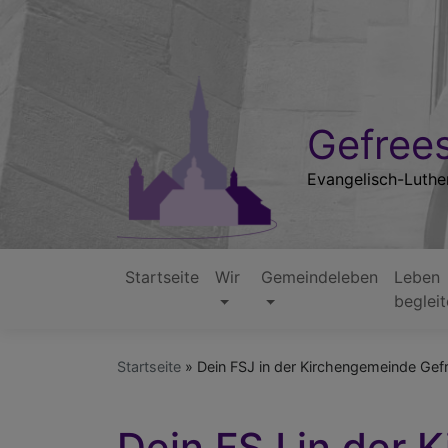
Direkt
zum
Inhalt
Gefrees
Evangelisch-Luthe
Startseite
Wir
Gemeindeleben
Leben
Hauptnavigation
beglei
Startseite
Dein FSJ in der Kirchengemeinde Gef
Dein FSJ in der 