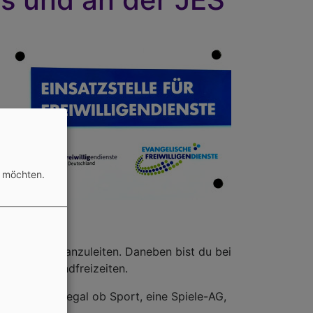
n möchten.
Bildrechte
AG
 und Spiele anzuleiten. Daneben bist du bei
auf Wochenendfreizeiten.
ieten, ganz egal ob Sport, eine Spiele-AG,