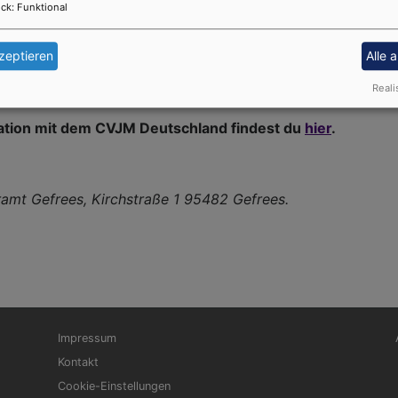
ck
:
Funktional
k in die Arbeit als MesnerIn und bereitest im Team oder ei
zeptieren
Alle 
Reali
ation mit dem CVJM Deutschland findest du
hier
.
ramt Gefrees, Kirchstraße 1 95482 Gefrees.
Fußbereichsmenü
Be
Impressum
Kontakt
Cookie-Einstellungen