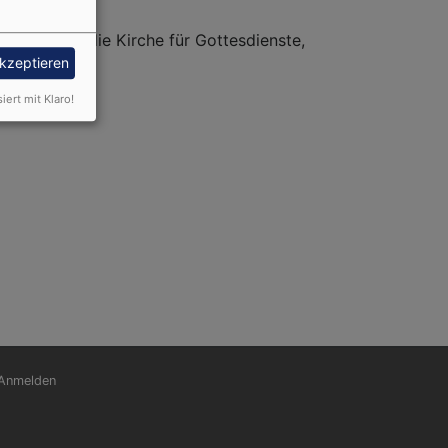
genständig die Kirche für Gottesdienste,
akzeptieren
siert mit Klaro!
nutzermenü
Anmelden