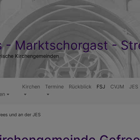
 - Marktschorgast - Str
rische Kirchengemeinden
Kirchen
Termine
Rückblick
FSJ
CVJM
JES
ten
rees und an der JES
Kirchengemeinde Gefree