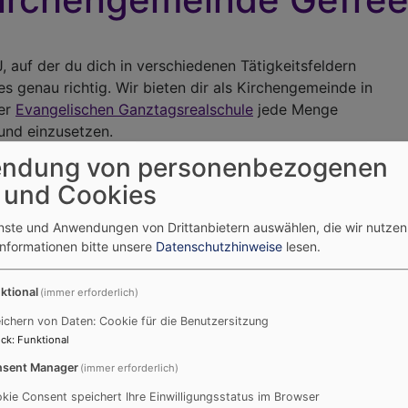
SJ, auf der du dich in verschiedenen Tätigkeitsfeldern
s genau richtig. Wir bieten dir als Kirchengemeinde in
er
Evangelischen Ganztagsrealschule
jede Menge
und einzusetzen.
ndung von personenbezogenen
arrersteam und unsere Dekanats-Jugendreferentin
 und Cookies
char
. Ihr erkundet biblische Geschichten, bastelt, spielt
und Durchführung unserer jährlich in den Pfingstferien
enste und Anwendungen von Drittanbietern auswählen, die wir nutze
ingebunden.
Informationen bitte unsere
Datenschutzhinweise
lesen.
he Kunterbunt
unterstützten, einem bunten Vormittag für
tfindet.
ktional
(immer erforderlich)
ichern von Daten: Cookie für die Benutzersitzung
und Konfitagen
mit, lernst Gesprächsgruppen zu moderieren
ck
:
Funktional
nachtung beteiligt und begleitest die Konfis im Team mit 
sent Manager
(immer erforderlich)
u klassenübergreifend zwei Projekte in der Realschule anb
kie Consent speichert Ihre Einwilligungsstatus im Browser
aß macht und sammle pädagogische Erfahrung.