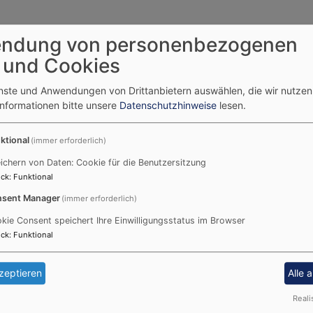
ndung von personenbezogenen
 und Cookies
enste und Anwendungen von Drittanbietern auswählen, die wir nutze
Informationen bitte unsere
Datenschutzhinweise
lesen.
leben Gemeinschaft beim Spielen, Basteln oder
ktional
(immer erforderlich)
ichern von Daten: Cookie für die Benutzersitzung
 Grundsätzen von Godly Play.
ck
:
Funktional
en, der es ermöglicht, mit dem Schatz der biblischen
sent Manager
(immer erforderlich)
kommen und dadurch individuelle Erfahrungen im Glauben
kie Consent speichert Ihre Einwilligungsstatus im Browser
ck
:
Funktional
bts bei den
Veranstaltungen
.
zeptieren
Alle 
Reali