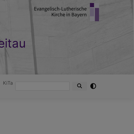
eitau
KiTa
Suche