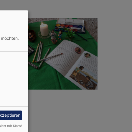
n möchten.
Bildrechte
AG
akzeptieren
siert mit Klaro!