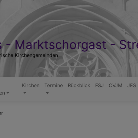
 - Marktschorgast - Str
rische Kirchengemeinden
Kirchen
Termine
Rückblick
FSJ
CVJM
JES
ten
ar