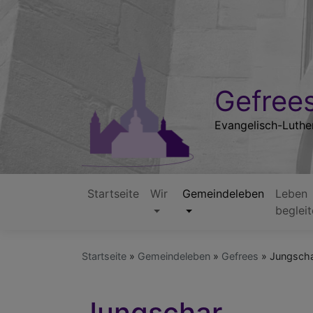
Direkt
zum
Inhalt
Gefrees
Evangelisch-Luthe
Startseite
Wir
Gemeindeleben
Leben
Hauptnavigation
beglei
Startseite
Gemeindeleben
Gefrees
Jungsch
Jungschar