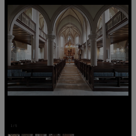
1
/
5